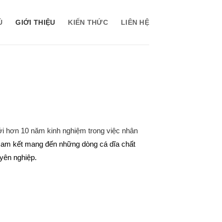
Ủ
GIỚI THIỆU
KIẾN THỨC
LIÊN HỆ
với hơn 10 năm kinh nghiệm trong việc nhân
 cam kết mang đến những dòng cá dĩa chất
uyên nghiệp.