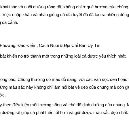
khai thác và nuôi dưỡng rộng rãi, không chỉ ở quê hương của chún
 Việc nhập khẩu và nhân giống cá dĩa tuyết đỏ đã tạo ra những dòng
g cá cảnh.
 bật khiến nó trở thành một trong những loài cá được yêu thích nhất.
phong phú. Chúng thường có màu đỏ sáng, với các vân sọc đen hoặc
ững màu sắc này không chỉ làm nổi bật vẻ đẹp của chúng mà còn gi
ớc.
tùy theo điều kiện môi trường sống và chế độ dinh dưỡng của chúng. 
 dưỡng sẽ giúp cá phát triển tốt hơn và giữ được màu sắc đẹp nhất.