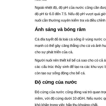
Ngoài nhiệt độ, độ pH của nước cũng cần đượ
độ pH từ 6.0 đến 7.5. Nếu độ pH vượt quá giớ
nuôi cần thường xuyên kiểm tra và điều chỉn
Ánh sáng và bóng râm
Cá dĩa tuyết đỏ là loài cá sống ở vùng nước 
mạnh có thể gây căng thẳng cho cá và ảnh hư
cho sự phát triển của cá.
Người nuôi nên thiết kế bể cá sao cho có cả 
các cấu trúc thủy sinh để tạo ra các khu vực
còn tạo sự sống động cho bể cá.
Độ cứng của nước
Độ cứng của nước cũng đóng vai trò quan trọn
mềm, với độ cứng dưới 10 dGH. Nếu nước quá
khó khăn trong việc hấp thụ khoáng chất.