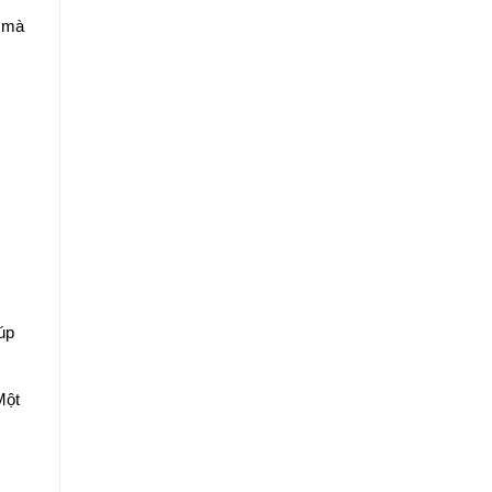
g mà
úp
Một