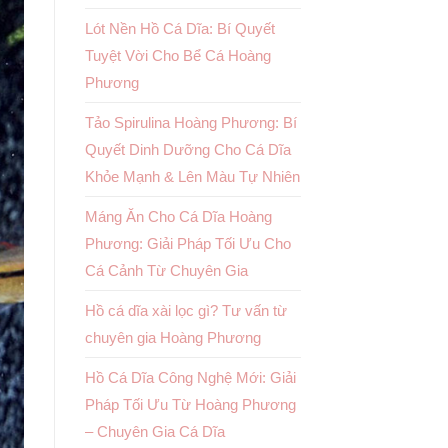
Lót Nền Hồ Cá Dĩa: Bí Quyết
Tuyệt Vời Cho Bể Cá Hoàng
Phương
Tảo Spirulina Hoàng Phương: Bí
Quyết Dinh Dưỡng Cho Cá Dĩa
Khỏe Mạnh & Lên Màu Tự Nhiên
Máng Ăn Cho Cá Dĩa Hoàng
Phương: Giải Pháp Tối Ưu Cho
Cá Cảnh Từ Chuyên Gia
Hồ cá dĩa xài lọc gì? Tư vấn từ
chuyên gia Hoàng Phương
Hồ Cá Dĩa Công Nghệ Mới: Giải
Pháp Tối Ưu Từ Hoàng Phương
– Chuyên Gia Cá Dĩa