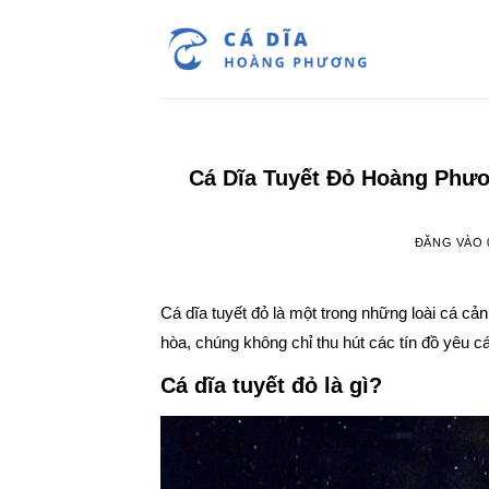
Bỏ
qua
nội
dung
Cá Dĩa Tuyết Đỏ Hoàng Phươ
ĐĂNG VÀO
Cá dĩa tuyết đỏ là một trong những loài cá cản
hòa, chúng không chỉ thu hút các tín đồ yêu cá
Cá dĩa tuyết đỏ là gì?