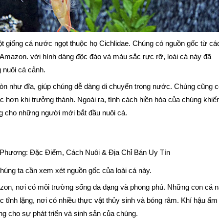
 một giống cá nước ngọt thuộc họ Cichlidae. Chúng có nguồn gốc từ cá
 Amazon. với hình dáng độc đáo và màu sắc rực rỡ, loài cá này đã
 nuôi cá cảnh.
tròn như đĩa, giúp chúng dễ dàng di chuyển trong nước. Chúng cũng 
c hơn khi trưởng thành. Ngoài ra, tính cách hiền hòa của chúng khiế
ng cho những người mới bắt đầu nuôi cá.
 chúng ta cần xem xét nguồn gốc của loài cá này.
azon, nơi có môi trường sống đa dạng và phong phú. Những con cá 
 tĩnh lặng, nơi có nhiều thực vật thủy sinh và bóng râm. Khí hậu ấm
ng cho sự phát triển và sinh sản của chúng.