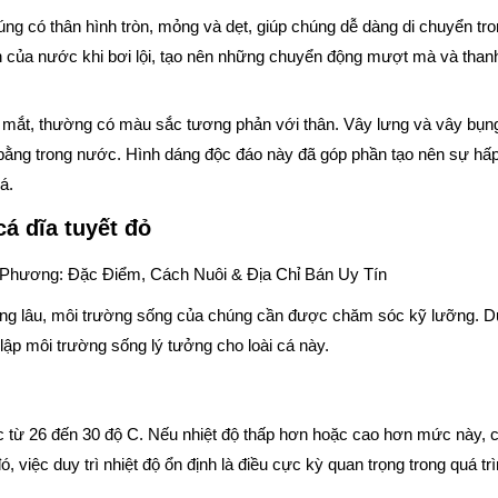
húng có thân hình tròn, mỏng và dẹt, giúp chúng dễ dàng di chuyển tr
 của nước khi bơi lội, tạo nên những chuyển động mượt mà và than
 mắt, thường có màu sắc tương phản với thân. Vây lưng và vây bụn
ân bằng trong nước. Hình dáng độc đáo này đã góp phần tạo nên sự hấ
á.
á dĩa tuyết đỏ
sống lâu, môi trường sống của chúng cần được chăm sóc kỹ lưỡng. 
 lập môi trường sống lý tưởng cho loài cá này.
ước từ 26 đến 30 độ C. Nếu nhiệt độ thấp hơn hoặc cao hơn mức này, 
 việc duy trì nhiệt độ ổn định là điều cực kỳ quan trọng trong quá tr