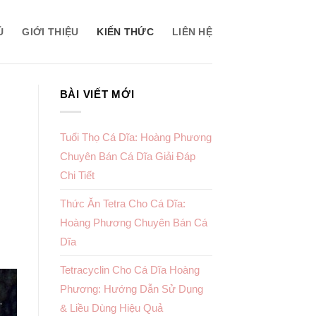
Ủ
GIỚI THIỆU
KIẾN THỨC
LIÊN HỆ
BÀI VIẾT MỚI
Tuổi Thọ Cá Dĩa: Hoàng Phương
Chuyên Bán Cá Dĩa Giải Đáp
Chi Tiết
Thức Ăn Tetra Cho Cá Dĩa:
Hoàng Phương Chuyên Bán Cá
Dĩa
Tetracyclin Cho Cá Dĩa Hoàng
Phương: Hướng Dẫn Sử Dụng
& Liều Dùng Hiệu Quả