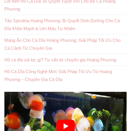
Lót Nền Hồ Cá Dĩa: Bí Quyết Tuyệt Vời Cho Bể Cá Hoàng
Phương
Tảo Spirulina Hoàng Phương: Bí Quyết Dinh Dưỡng Cho Cá
Dĩa Khỏe Mạnh & Lên Màu Tự Nhiên
Máng Ăn Cho Cá Dĩa Hoàng Phương: Giải Pháp Tối Ưu Cho
Cá Cảnh Từ Chuyên Gia
Hồ cá dĩa xài lọc gì? Tư vấn từ chuyên gia Hoàng Phương
Hồ Cá Dĩa Công Nghệ Mới: Giải Pháp Tối Ưu Từ Hoàng
Phương – Chuyên Gia Cá Dĩa