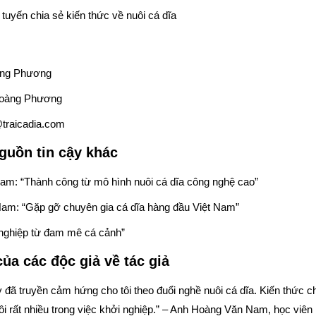
tuyến chia sẻ kiến thức về nuôi cá dĩa
àng Phương
Hoàng Phương
traicadia.com
nguồn tin cậy khác
am: “Thành công từ mô hình nuôi cá dĩa công nghệ cao”
Nam: “Gặp gỡ chuyên gia cá dĩa hàng đầu Việt Nam”
nghiệp từ đam mê cá cảnh”
a các độc giả về tác giả
 đã truyền cảm hứng cho tôi theo đuổi nghề nuôi cá dĩa. Kiến thức 
tôi rất nhiều trong việc khởi nghiệp.” – Anh Hoàng Văn Nam, học viên