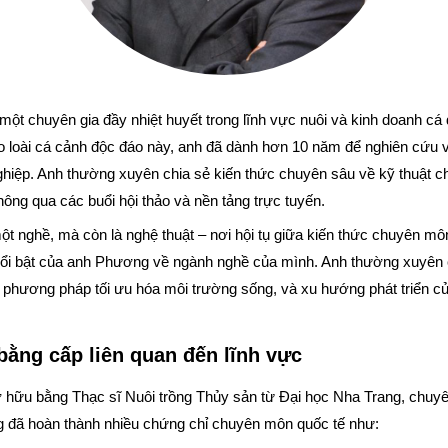
t chuyên gia đầy nhiệt huyết trong lĩnh vực nuôi và kinh doanh cá d
 loài cá cảnh độc đáo này, anh đã dành hơn 10 năm để nghiên cứu v
ghiệp. Anh thường xuyên chia sẻ kiến thức chuyên sâu về kỹ thuật 
hông qua các buổi hội thảo và nền tảng trực tuyến.
một nghề, mà còn là nghệ thuật – nơi hội tụ giữa kiến thức chuyên môn
nổi bật của anh Phương về ngành nghề của mình. Anh thường xuyên 
, phương pháp tối ưu hóa môi trường sống, và xu hướng phát triển củ
bằng cấp liên quan đến lĩnh vực
ữu bằng Thạc sĩ Nuôi trồng Thủy sản từ Đại học Nha Trang, chuyê
g đã hoàn thành nhiều chứng chỉ chuyên môn quốc tế như: